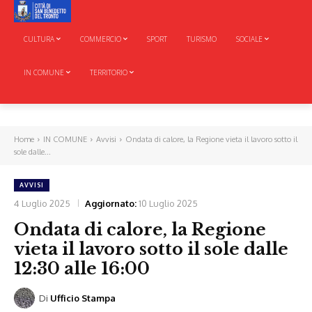
CULTURA
COMMERCIO
SPORT
TURISMO
SOCIALE
IN COMUNE
TERRITORIO
Home
IN COMUNE
Avvisi
Ondata di calore, la Regione vieta il lavoro sotto il
sole dalle...
AVVISI
4 Luglio 2025
Aggiornato:
10 Luglio 2025
Ondata di calore, la Regione
vieta il lavoro sotto il sole dalle
12:30 alle 16:00
Di
Ufficio Stampa