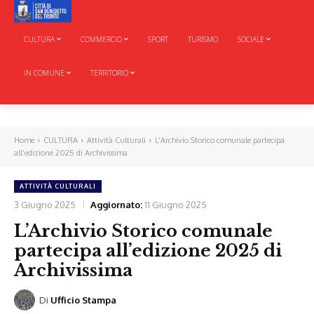
CULTURA
COMMERCIO
SPORT
TURISMO
SOCIALE
IN COMUNE
TERRITORIO
Home
CULTURA
Attività Culturali
L’Archivio Storico comunale partecipa
all’edizione 2025 di Archivissima
ATTIVITÀ CULTURALI
3 Giugno 2025
Aggiornato:
11 Giugno 2025
L’Archivio Storico comunale
partecipa all’edizione 2025 di
Archivissima
Di
Ufficio Stampa