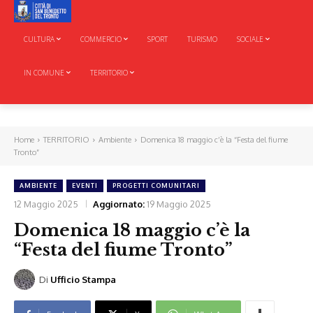
CULTURA
COMMERCIO
SPORT
TURISMO
SOCIALE
IN COMUNE
TERRITORIO
Home
TERRITORIO
Ambiente
Domenica 18 maggio c’è la “Festa del fiume
Tronto”
AMBIENTE
EVENTI
PROGETTI COMUNITARI
12 Maggio 2025
Aggiornato:
19 Maggio 2025
Domenica 18 maggio c’è la
“Festa del fiume Tronto”
Di
Ufficio Stampa