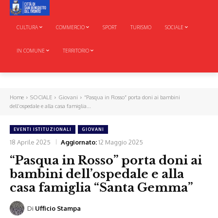
CULTURA
COMMERCIO
SPORT
TURISMO
SOCIALE
IN COMUNE
TERRITORIO
Home
SOCIALE
Giovani
“Pasqua in Rosso” porta doni ai bambini
dell’ospedale e alla casa famiglia...
EVENTI ISTITUZIONALI
GIOVANI
18 Aprile 2025
Aggiornato:
12 Maggio 2025
“Pasqua in Rosso” porta doni ai
bambini dell’ospedale e alla
casa famiglia “Santa Gemma”
Di
Ufficio Stampa