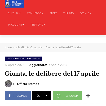
CULTURA
COMMERCIO
SPORT
TURISMO
SOCIALE
IN COMUNE
TERRITORIO
Home
dalla Giunta Comunale
Giunta, le delibere del 17 aprile
DALLA GIUNTA COMUNALE
17 Aprile 2025
Aggiornato:
17 Aprile 2025
Giunta, le delibere del 17 aprile
Di
Ufficio Stampa
Facebook
X
WhatsApp