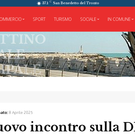
C
37.1
San Benedetto del Tronto
OMMERCIO
SPORT
TURISMO
SOCIALE
IN COMUNE
NO
LE
ato:
8 Aprile 2025
nuovo incontro sulla