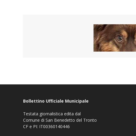
Bollettino Ufficiale Municipale
Testata giornalistica edita dal
Comune di San Benedetto del Tronto
CF e PI: IT00360140446