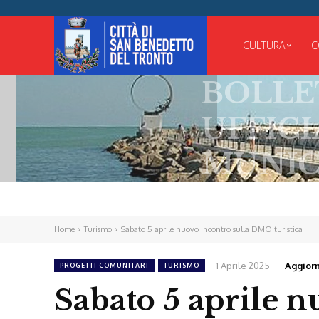
CULTURA
C
BOLLETTI
UFFICIALE
MUNICIPA
Home
Turismo
Sabato 5 aprile nuovo incontro sulla DMO turistica
1 Aprile 2025
Aggiorn
PROGETTI COMUNITARI
TURISMO
Sabato 5 aprile 