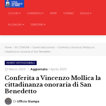
CULTURA
COMMERCIO
SPORT
TURISMO
SOCIALE
IN COMUNE
TERRITORIO
Home
IN COMUNE
Eventi Istituzionali
Conferita a Vincenzo Mollica la
cittadinanza onoraria di San Benedetto
EVENTI ISTITUZIONALI
22 Marzo 2025
Aggiornato:
1 Aprile 2025
Conferita a Vincenzo Mollica la
cittadinanza onoraria di San
Benedetto
Di
Ufficio Stampa