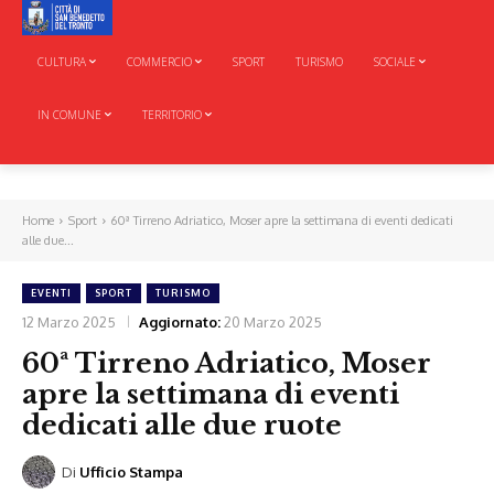
CULTURA
COMMERCIO
SPORT
TURISMO
SOCIALE
IN COMUNE
TERRITORIO
Home
Sport
60ª Tirreno Adriatico, Moser apre la settimana di eventi dedicati
alle due...
EVENTI
SPORT
TURISMO
12 Marzo 2025
Aggiornato:
20 Marzo 2025
60ª Tirreno Adriatico, Moser
apre la settimana di eventi
dedicati alle due ruote
Di
Ufficio Stampa