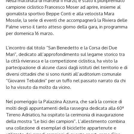
Nella mattinata di martedì 11 marzo, è stato il pluripremiato
campione ciclistico Francesco Moser ad aprire, insieme al
giornalista sportivo Beppe Conti e alla velocista Mara
Mosole, la serie di eventi che accompagnerà la Riviera delle
Palme verso il tanto atteso giorno della gara, in programma
per domenica 16 marzo.
L’incontro dal titolo “San Benedetto e la Corsa dei Due
Mari”, dedicato all’approfondimento sul legame storico tra
la città rivierasca e la competizione ciclistica, ha visto la
partecipazione di alcune classi dagli istituti del territorio e di
diversi cittadini che si sono riuniti all’auditorium comunale
“Giovanni Tebaldini” per un tuffo nel passato narrato da chi
lo ha vissuto da molto da vicino.
Nel pomeriggio la Palazzina Azzurra, che sarà la cornice di
molti degli appuntamenti della rassegna dedicata alla 60ª
Tirreno Adriatico, ha ospitato la cerimonia di inaugurazione
della mostra “Le bici dei campioni”. L’allestimento combina
una collezione di esemplari di biciclette appartenute e