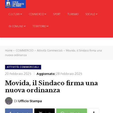
CULTURA
COMMERCIO
SPORT
TURISMO
SOCIALE
IN COMUNE
TERRITORIO
Home
COMMERCIO
Attività Commerciali
Movida, il Sindaco firma una
nuova ordinanza
ATTIVITÀ COMMERCIALI
20 Febbraio 2025
Aggiornato:
28 Febbraio 2025
Movida, il Sindaco firma una
nuova ordinanza
Di
Ufficio Stampa