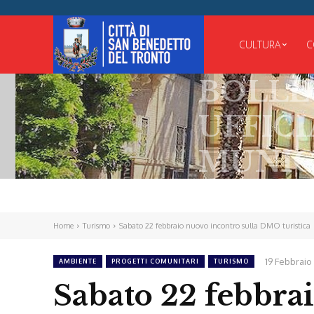
CULTURA
C
BOLLETTI
UFFICIALE
MUNICIPA
Home
Turismo
Sabato 22 febbraio nuovo incontro sulla DMO turistica
19 Febbraio
AMBIENTE
PROGETTI COMUNITARI
TURISMO
Sabato 22 febbrai