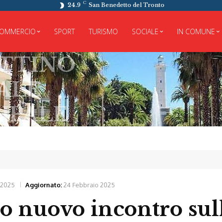
C
24.9
San Benedetto del Tronto
OMMERCIO
SPORT
TURISMO
SOCIALE
IN COMUNE
NO
LE
 2025
Aggiornato:
24 Febbraio 2025
o nuovo incontro sul