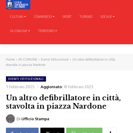
CULTURA
COMMERCIO
SPORT
TURISMO
SOCIALE
IN COMUNE
TERRITORIO
Home
IN COMUNE
Eventi Istituzionali
Un altro defibrillatore in città,
stavolta in piazza Nardone
EVENTI ISTITUZIONALI
3 Febbraio 2025
Aggiornato:
18 Febbraio 2025
Un altro defibrillatore in città,
stavolta in piazza Nardone
Di
Ufficio Stampa