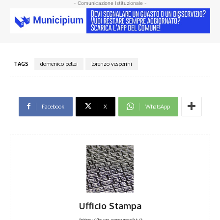
- Comunicazione Istituzionale -
TAGS
domenico pellei
lorenzo vesperini
Facebook
X
WhatsApp
Ufficio Stampa
https://bum.comunesbt.it