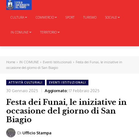
CULTURA
COMMERCIO
SPORT
TURISMO
SOCIALE
IN COMUNE
TERRITORIO
Home
IN COMUNE
Eventi Istituzionali
Festa dei Funai, le iniziative in
occasione del giorno di San Biagio
ATTIVITÀ CULTURALI
EVENTI ISTITUZIONALI
30 Gennaio 2025
Aggiornato:
17 Febbraio 2025
Festa dei Funai, le iniziative in
occasione del giorno di San
Biagio
Di
Ufficio Stampa