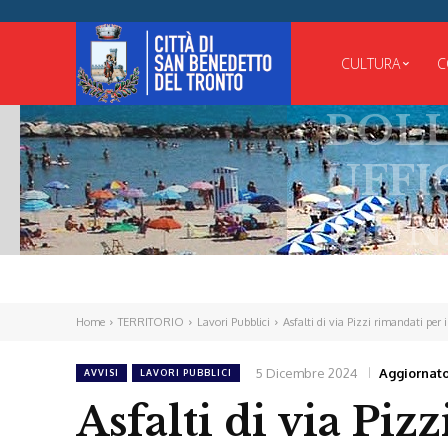
CULTURA
C
BOLLET
UFFICIA
MUNICI
Home
TERRITORIO
Lavori Pubblici
Asfalti di via Pizzi rimandati per
5 Dicembre 2024
Aggiornato
AVVISI
LAVORI PUBBLICI
Asfalti di via Piz