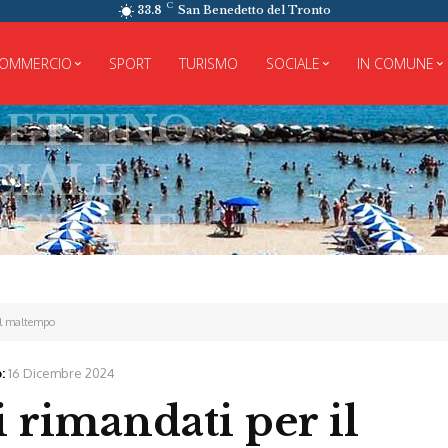
C
33.8
San Benedetto del Tronto
OMMERCIO
SPORT
TURISMO
SOCIALE
IN COMUNE
TINO
LE
PALE
 il maltempo
:
16 Dicembre 2024
zi rimandati per il