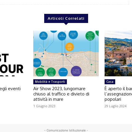
Articoli Correlati
Mobilità e Trasporti
Casa
egli eventi
Air Show 2023, lungomare
È aperto il b
chiuso al traffico e divieto di
l’assegnazion
attività in mare
popolari
1 Giugno 2023
29 Luglio 2024
- Comunicazione Istituzionale -