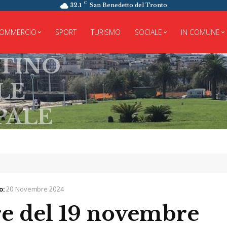
C
32.1
San Benedetto del Tronto
OMMERCIO
SPORT
TURISMO
SOCIALE
IN COMUNE
o:
20 Novembre 2024
re del 19 novembre