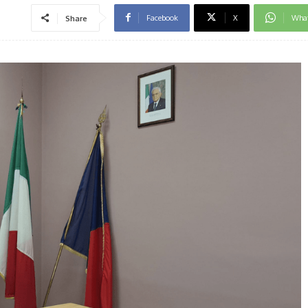
Facebook
X
Wha
Share