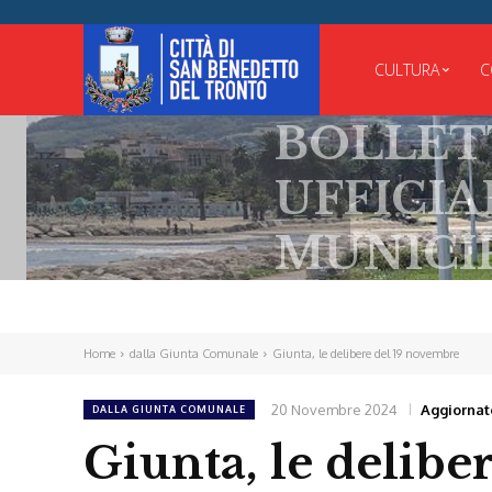
CULTURA
C
BOLLETTINO
UFFICIALE
MUNICIPALE
Home
dalla Giunta Comunale
Giunta, le delibere del 19 novembre
20 Novembre 2024
Aggiornat
DALLA GIUNTA COMUNALE
Giunta, le delibe