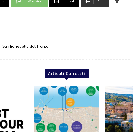
X
WhatsApp
Email
Print
i San Benedetto del Tronto
Articoli Correlati