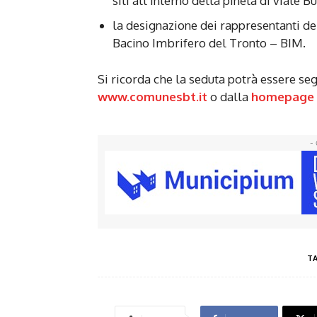
siti all’interno della pineta di viale Bu
la designazione dei rappresentanti d
Bacino Imbrifero del Tronto – BIM.
Si ricorda che la seduta potrà essere se
www.comunesbt.it
o dalla
homepage d
- 
T