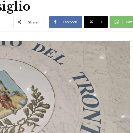
iglio
Facebook
X
Wha
Share