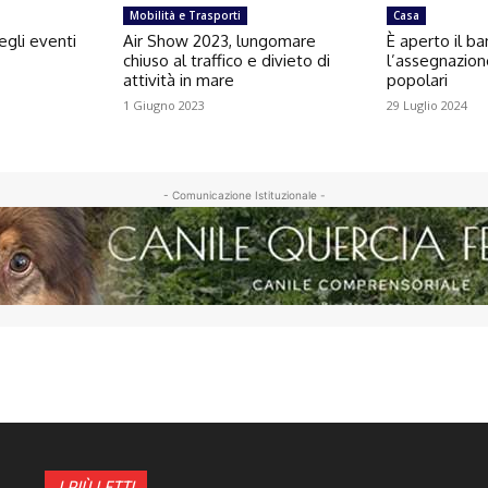
Mobilità e Trasporti
Casa
egli eventi
Air Show 2023, lungomare
È aperto il b
chiuso al traffico e divieto di
l’assegnazion
attività in mare
popolari
1 Giugno 2023
29 Luglio 2024
- Comunicazione Istituzionale -
I PIÙ LETTI