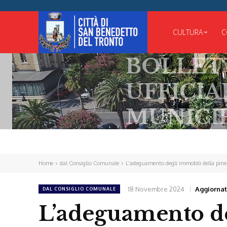
CULTURA
C
BOLLETTINO
UFFICIALE
MUNICIPALE
Home
dal Consiglio Comunale
L’adeguamento degli immobili della pine
18 Novembre 2024
Aggiornat
DAL CONSIGLIO COMUNALE
L’adeguamento de