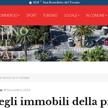
C
33.8
San Benedetto del Tronto
OMMERCIO
SPORT
TURISMO
SOCIALE
IN COMUNE
ta Buozzi va in Consiglio
o:
18 Novembre 2024
gli immobili della p