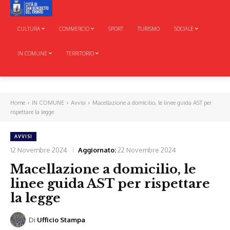
CULTURA
COMMERCIO
SPORT
TURISMO
SOCIALE
IN COMUNE
TERRITORIO
Home
IN COMUNE
Avvisi
Macellazione a domicilio, le linee guida AST per
rispettare la legge
AVVISI
12 Novembre 2024
Aggiornato:
22 Novembre 2024
Macellazione a domicilio, le
linee guida AST per rispettare
la legge
Di
Ufficio Stampa