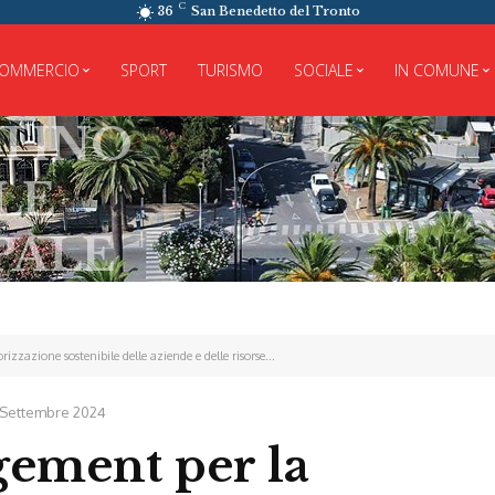
C
36
San Benedetto del Tronto
OMMERCIO
SPORT
TURISMO
SOCIALE
IN COMUNE
zzazione sostenibile delle aziende e delle risorse...
 Settembre 2024
gement per la