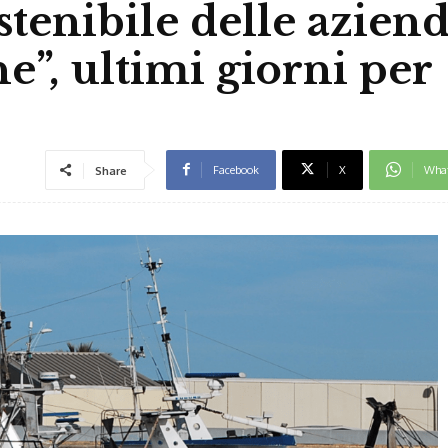
stenibile delle aziend
che”, ultimi giorni per
Facebook
X
Wha
Share