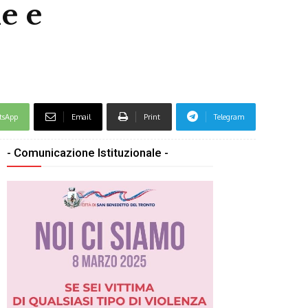
e e
tsApp
Email
Print
Telegram
- Comunicazione Istituzionale -