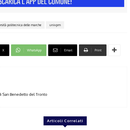
rsità politecnica delle marche
univpm
X
WhatsApp
Email
Print
i San Benedetto del Tronto
Articoli Correlati