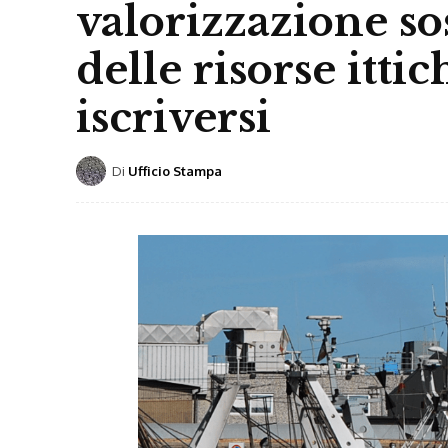
valorizzazione so
delle risorse itti
iscriversi
Di
Ufficio Stampa