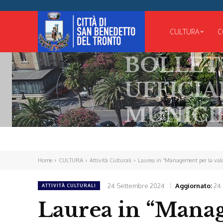
CULTURA
C
BOLLETTINO
UFFICIALE
MUNICIPALE
Home
CULTURA
Attività Culturali
Laurea in “Management per la valori
24 Settembre 2024
Aggiornato:
24
ATTIVITÀ CULTURALI
Laurea in “Mana