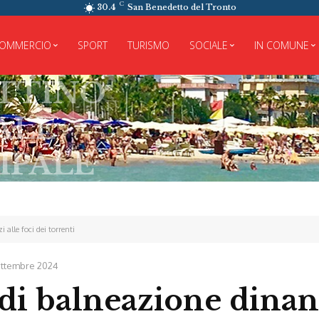
C
30.4
San Benedetto del Tronto
OMMERCIO
SPORT
TURISMO
SOCIALE
IN COMUNE
INO
E
ALE
 alle foci dei torrenti
ettembre 2024
 di balneazione dinan