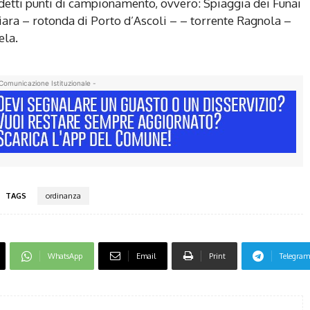
ddetti punti di campionamento, ovvero: Spiaggia dei Funai
ara – rotonda di Porto d’Ascoli – – torrente Ragnola –
ela.
Comunicazione Istituzionale -
TAGS
ordinanza
WhatsApp
Email
Print
Telegram