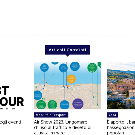
Articoli Correlati
Mobilità e Trasporti
Casa
egli eventi
Air Show 2023, lungomare
È aperto il b
chiuso al traffico e divieto di
l’assegnazion
attività in mare
popolari