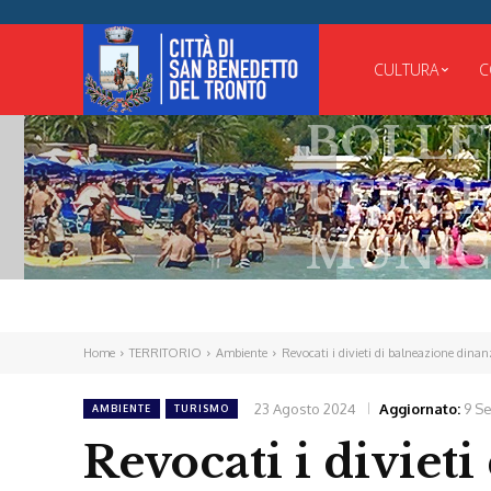
CULTURA
C
BOLLETT
UFFICIAL
MUNICIP
Home
TERRITORIO
Ambiente
Revocati i divieti di balneazione dinanzi
23 Agosto 2024
Aggiornato:
9 S
AMBIENTE
TURISMO
Revocati i divieti