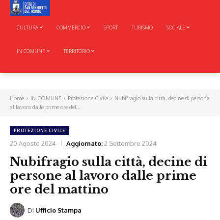
CULTURA
COMMERCIO
SPORT
TURISMO
SOCIALE
IN COMUNE
TERRITORIO
Home
IN COMUNE
Protezione Civile
Nubifragio sulla città, decine di persone
al lavoro dalle prime ore del...
PROTEZIONE CIVILE
20 Agosto 2024
Aggiornato:
2 Settembre 2024
Nubifragio sulla città, decine di
persone al lavoro dalle prime
ore del mattino
Di
Ufficio Stampa