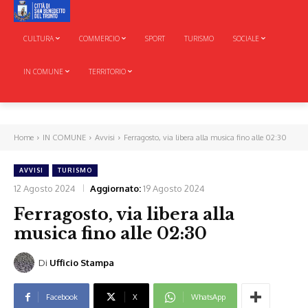
CULTURA
COMMERCIO
SPORT
TURISMO
SOCIALE
IN COMUNE
TERRITORIO
Home
IN COMUNE
Avvisi
Ferragosto, via libera alla musica fino alle 02:30
AVVISI
TURISMO
12 Agosto 2024
Aggiornato:
19 Agosto 2024
Ferragosto, via libera alla
musica fino alle 02:30
Di
Ufficio Stampa
Facebook
X
WhatsApp