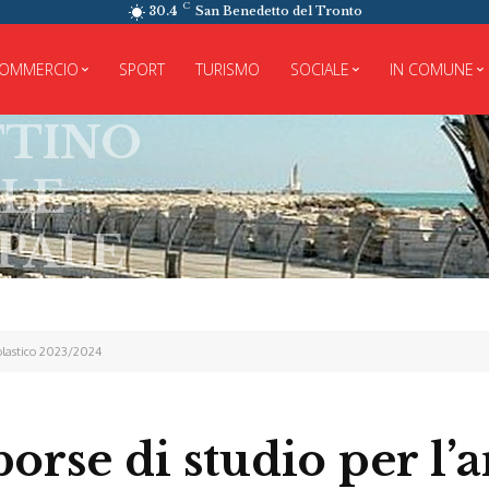
C
30.4
San Benedetto del Tronto
OMMERCIO
SPORT
TURISMO
SOCIALE
IN COMUNE
INO
E
ALE
colastico 2023/2024
orse di studio per l’