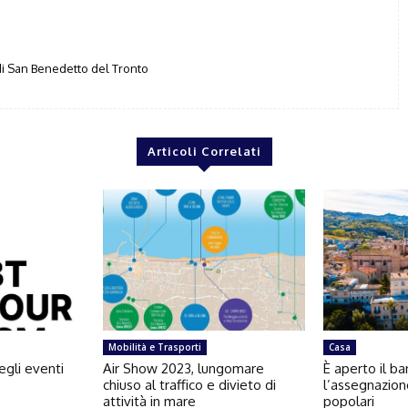
i San Benedetto del Tronto
Articoli Correlati
Mobilità e Trasporti
Casa
egli eventi
Air Show 2023, lungomare
È aperto il b
chiuso al traffico e divieto di
l’assegnazion
attività in mare
popolari