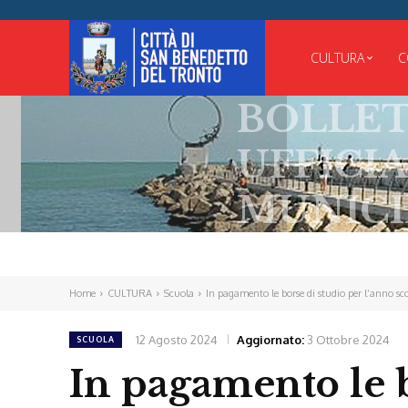
CULTURA
C
BOLLETT
UFFICIAL
MUNICIP
Home
CULTURA
Scuola
In pagamento le borse di studio per l’anno s
12 Agosto 2024
Aggiornato:
3 Ottobre 2024
SCUOLA
In pagamento le b