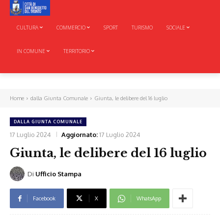
CULTURA
COMMERCIO
SPORT
TURISMO
SOCIALE
IN COMUNE
TERRITORIO
Home
dalla Giunta Comunale
Giunta, le delibere del 16 luglio
DALLA GIUNTA COMUNALE
17 Luglio 2024
Aggiornato:
17 Luglio 2024
Giunta, le delibere del 16 luglio
Di
Ufficio Stampa
Facebook
X
WhatsApp