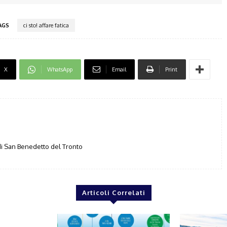
AGS
ci sto! affare fatica
X
WhatsApp
Email
Print
i San Benedetto del Tronto
Articoli Correlati