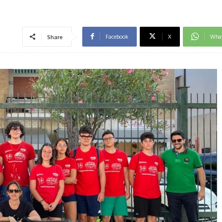
Facebook
X
Wha
Share