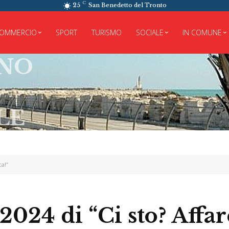
C
25
San Benedetto del Tronto
OMMERCIO
SPORT
TURISMO
SOCIALE
IN COMUNE
ca!”
 2024 di “Ci sto? Affar