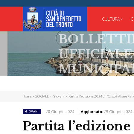
CULTURA
C
BOLLETTINO
UFFICIALE
MUNICIPALE
Home
SOCIALE
Giovani
Partita l’edizione 2024 di “Ci sto? Affare Fati
20 Giugno 2024
Aggiornato:
25 Giugno 2024
GIOVANI
Partita l’edizione