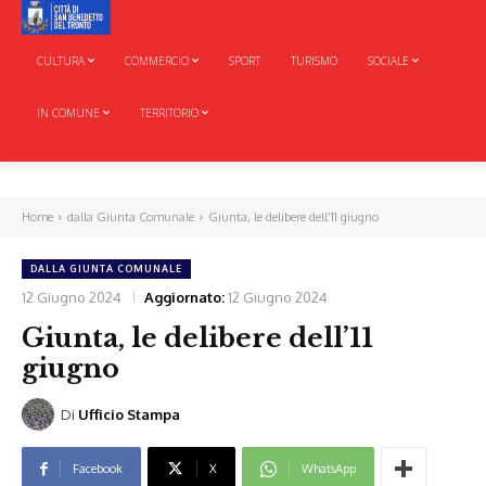
CULTURA
COMMERCIO
SPORT
TURISMO
SOCIALE
IN COMUNE
TERRITORIO
Home
dalla Giunta Comunale
Giunta, le delibere dell’11 giugno
DALLA GIUNTA COMUNALE
12 Giugno 2024
Aggiornato:
12 Giugno 2024
Giunta, le delibere dell’11
giugno
Di
Ufficio Stampa
Facebook
X
WhatsApp