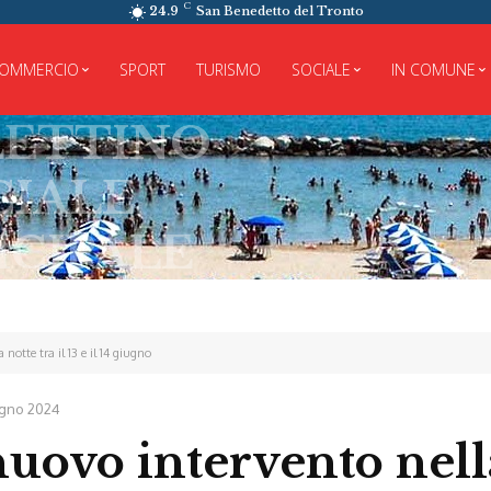
C
24.9
San Benedetto del Tronto
OMMERCIO
SPORT
TURISMO
SOCIALE
IN COMUNE
INO
E
ALE
notte tra il 13 e il 14 giugno
ugno 2024
nuovo intervento nell