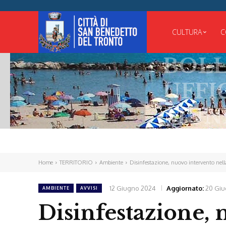
CULTURA
C
BOLLETT
UFFICIAL
MUNICIP
Home
TERRITORIO
Ambiente
Disinfestazione, nuovo intervento nella 
12 Giugno 2024
Aggiornato:
20 Gi
AMBIENTE
AVVISI
Disinfestazione, 