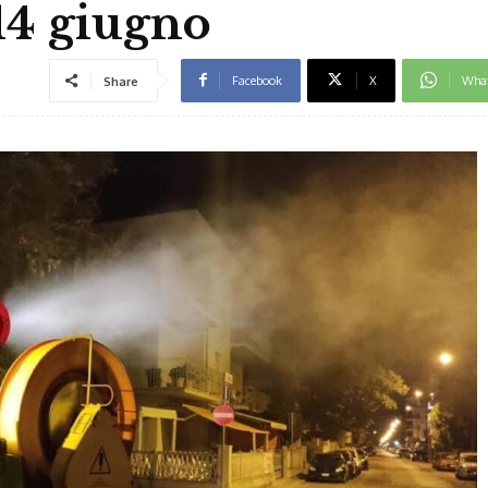
l 14 giugno
Facebook
X
Wha
Share