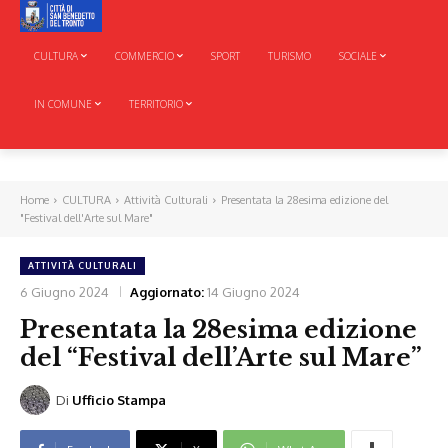
CULTURA
COMMERCIO
SPORT
TURISMO
SOCIALE
IN COMUNE
TERRITORIO
Home
CULTURA
Attività Culturali
Presentata la 28esima edizione del
"Festival dell'Arte sul Mare"
ATTIVITÀ CULTURALI
6 Giugno 2024
Aggiornato:
14 Giugno 2024
Presentata la 28esima edizione
del “Festival dell’Arte sul Mare”
Di
Ufficio Stampa