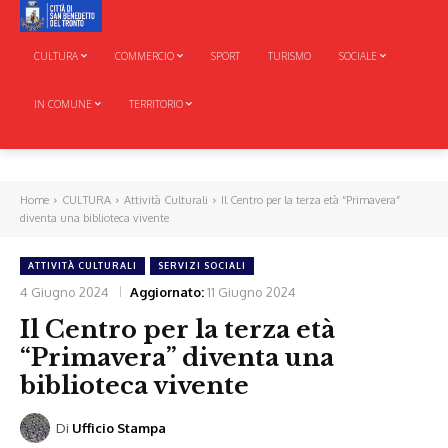
CULTURA
COMMERCIO
SPORT
TURISMO
SOCIALE
IN COMUNE
TERRITORIO
Home
CULTURA
Attività Culturali
Il Centro per la terza età “Primavera”
diventa una biblioteca vivente
ATTIVITÀ CULTURALI
SERVIZI SOCIALI
4 Giugno 2024
Aggiornato:
11 Giugno 2024
Il Centro per la terza età
“Primavera” diventa una
biblioteca vivente
Di
Ufficio Stampa