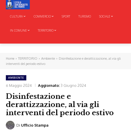
CULTURA
COMMERCIO
SPORT
TURISMO
SOCIALE
IN COMUNE
TERRITORIO
Home
TERRITORIO
Ambiente
Disinfestazione e derattizzazione, al via gli
interventi del periodo estivo
AMBIENTE
6 Maggio 2024
Aggiornato:
3 Giugno 2024
Disinfestazione e
derattizzazione, al via gli
interventi del periodo estivo
Di
Ufficio Stampa