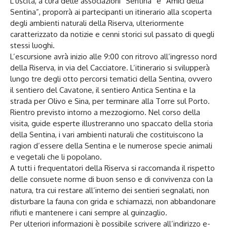
L’uscita, a cura delle associazioni “Sentina” e “Amici della
Sentina”, proporrà ai partecipanti un itinerario alla scoperta
degli ambienti naturali della Riserva, ulteriormente
caratterizzato da notizie e cenni storici sul passato di quegli
stessi luoghi.
L’escursione avrà inizio alle 9:00 con ritrovo all’ingresso nord
della Riserva, in via del Cacciatore. L’itinerario si svilupperà
lungo tre degli otto percorsi tematici della Sentina, ovvero
il sentiero del Cavatone, il sentiero Antica Sentina e la
strada per Olivo e Sina, per terminare alla Torre sul Porto.
Rientro previsto intorno a mezzogiorno. Nel corso della
visita, guide esperte illustreranno uno spaccato della storia
della Sentina, i vari ambienti naturali che costituiscono la
ragion d’essere della Sentina e le numerose specie animali
e vegetali che li popolano.
A tutti i frequentatori della Riserva si raccomanda il rispetto
delle consuete norme di buon senso e di convivenza con la
natura, tra cui restare all’interno dei sentieri segnalati, non
disturbare la fauna con grida e schiamazzi, non abbandonare
rifiuti e mantenere i cani sempre al guinzaglio.
Per ulteriori informazioni è possibile scrivere all’indirizzo e-