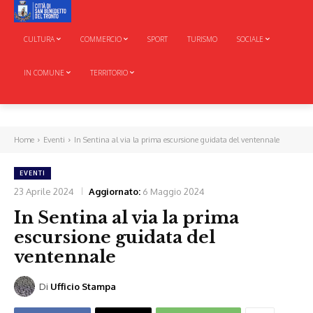
CULTURA
COMMERCIO
SPORT
TURISMO
SOCIALE
IN COMUNE
TERRITORIO
Home
Eventi
In Sentina al via la prima escursione guidata del ventennale
EVENTI
23 Aprile 2024
Aggiornato:
6 Maggio 2024
In Sentina al via la prima
escursione guidata del
ventennale
Di
Ufficio Stampa