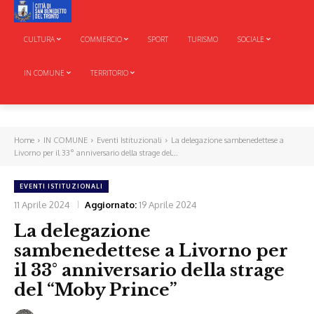
CULTURA
COMMERCIO
SPORT
TURISMO
SOCIALE
IN COMUNE
TERRITORIO
Home
IN COMUNE
Eventi Istituzionali
La delegazione sambenedettese a
Livorno per il 33° anniversario della strage del...
EVENTI ISTITUZIONALI
11 Aprile 2024
Aggiornato:
19 Aprile 2024
La delegazione
sambenedettese a Livorno per
il 33° anniversario della strage
del “Moby Prince”