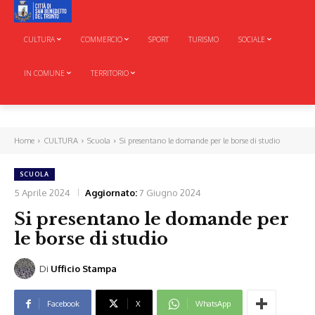
CULTURA
COMMERCIO
SPORT
TURISMO
SOCIALE
IN COMUNE
TERRITORIO
Home
CULTURA
Scuola
Si presentano le domande per le borse di studio
SCUOLA
5 Aprile 2024
Aggiornato:
7 Giugno 2024
Si presentano le domande per
le borse di studio
Di
Ufficio Stampa
Facebook
X
WhatsApp