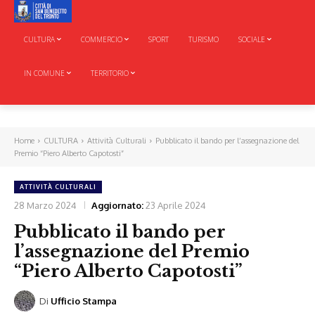
CULTURA
COMMERCIO
SPORT
TURISMO
SOCIALE
IN COMUNE
TERRITORIO
Home
CULTURA
Attività Culturali
Pubblicato il bando per l’assegnazione del
Premio “Piero Alberto Capotosti”
ATTIVITÀ CULTURALI
28 Marzo 2024
Aggiornato:
23 Aprile 2024
Pubblicato il bando per
l’assegnazione del Premio
“Piero Alberto Capotosti”
Di
Ufficio Stampa