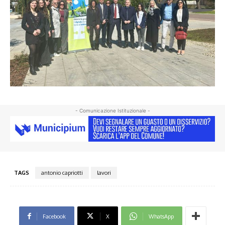
- Comunicazione Istituzionale -
TAGS
antonio capriotti
lavori
Facebook
X
WhatsApp