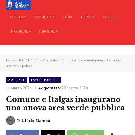
CULTURA
COMMERCIO
SPORT
TURISMO
SOCIALE
IN COMUNE
TERRITORIO
Home
TERRITORIO
Ambiente
Comune e Italgas inaugurano una nuova
area verde pubblica
AMBIENTE
LAVORI PUBBLICI
14 Marzo 2024
Aggiornato:
28 Marzo 2024
Comune e Italgas inaugurano
una nuova area verde pubblica
Di
Ufficio Stampa