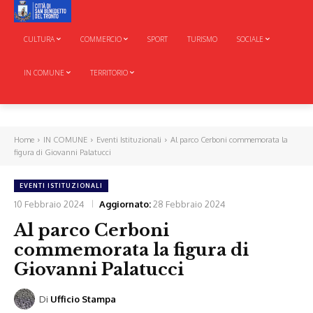
CULTURA
COMMERCIO
SPORT
TURISMO
SOCIALE
IN COMUNE
TERRITORIO
Home
IN COMUNE
Eventi Istituzionali
Al parco Cerboni commemorata la
figura di Giovanni Palatucci
EVENTI ISTITUZIONALI
10 Febbraio 2024
Aggiornato:
28 Febbraio 2024
Al parco Cerboni
commemorata la figura di
Giovanni Palatucci
Di
Ufficio Stampa