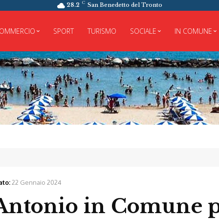
C
28.2
San Benedetto del Tronto
OMMERCIO
SPORT
TURISMO
SOCIALE
IN COMUNE
ato:
22 Gennaio 2024
’Antonio in Comune p