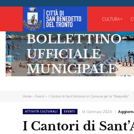
CULTURA
C
BOLLETTINO
UFFICIALE
MUNICIPALE
Home
Eventi
I Cantori di Sant’Antonio in Comune per la “Pasquella”
16 Gennaio 2024
Aggiorn
ATTIVITÀ CULTURALI
EVENTI
I Cantori di Sant