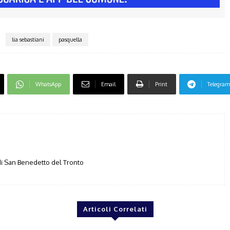
lia sebastiani
pasquella
WhatsApp
Email
Print
Telegram
i San Benedetto del Tronto
Articoli Correlati