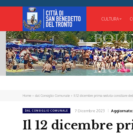
CULTURA
C
BOLLET
UFFICIAL
MUNICIP
Home
dal Consiglio Comunale
Il 12 dicembre prima seduta consiliare de
7 Dicembre 2023
Aggiornato:
DAL CONSIGLIO COMUNALE
Il 12 dicembre pr