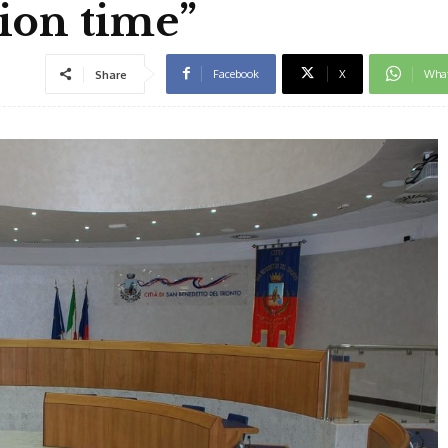
tion time”
Facebook
X
Wha
Share