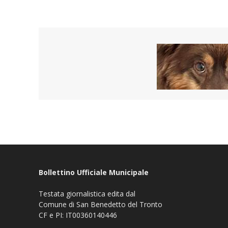
Bollettino Ufficiale Municipale
Testata giornalistica edita dal
Comune di San Benedetto del Tronto
CF e PI: IT00360140446