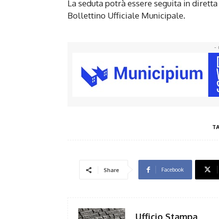
La seduta potrà essere seguita in dirett
Bollettino Ufficiale Municipale.
- 
T
Facebook
Share
Ufficio Stampa