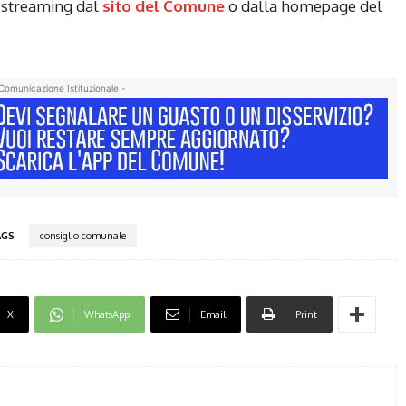
a streaming dal
sito del Comune
o dalla homepage del
Comunicazione Istituzionale -
AGS
consiglio comunale
X
WhatsApp
Email
Print