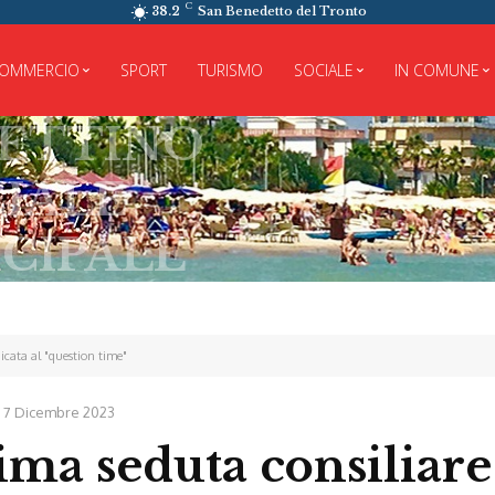
C
38.2
San Benedetto del Tronto
OMMERCIO
SPORT
TURISMO
SOCIALE
IN COMUNE
TINO
E
ALE
dicata al "question time"
7 Dicembre 2023
ima seduta consiliare