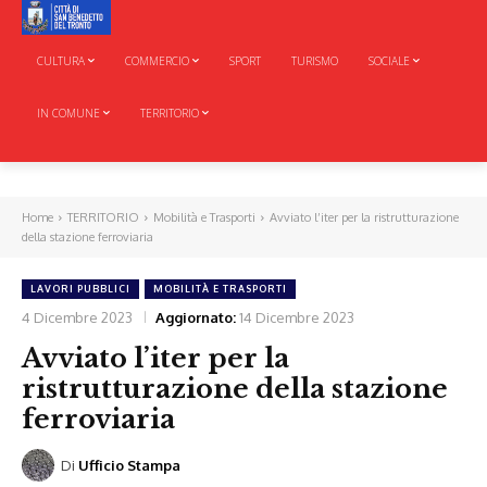
CULTURA
COMMERCIO
SPORT
TURISMO
SOCIALE
IN COMUNE
TERRITORIO
Home
TERRITORIO
Mobilità e Trasporti
Avviato l’iter per la ristrutturazione
della stazione ferroviaria
LAVORI PUBBLICI
MOBILITÀ E TRASPORTI
4 Dicembre 2023
Aggiornato:
14 Dicembre 2023
Avviato l’iter per la
ristrutturazione della stazione
ferroviaria
Di
Ufficio Stampa