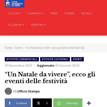
CULTURA
COMMERCIO
SPORT
TURISMO
SOCIALE
IN COMUNE
TERRITORIO
Home
Eventi
"Un Natale da vivere", ecco gli eventi delle festività
ATTIVITÀ COMMERCIALI
ATTIVITÀ CULTURALI
EVENTI
30 Novembre 2023
Aggiornato:
10 Gennaio 2024
“Un Natale da vivere”, ecco gli
eventi delle festività
Di
Ufficio Stampa
Facebook
X
WhatsApp