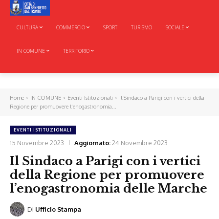
CULTURA
COMMERCIO
SPORT
TURISMO
SOCIALE
IN COMUNE
TERRITORIO
Home
IN COMUNE
Eventi Istituzionali
Il Sindaco a Parigi con i vertici della
Regione per promuovere l’enogastronomia...
EVENTI ISTITUZIONALI
15 Novembre 2023
Aggiornato:
24 Novembre 2023
Il Sindaco a Parigi con i vertici
della Regione per promuovere
l’enogastronomia delle Marche
Di
Ufficio Stampa