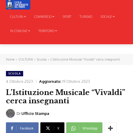
CULTURA
COMMERCIO
SPORT
TURISMO
SOCIALE
IN COMUNE
TERRITORIO
Home
CULTURA
Scuola
L’Istituzione Musicale “Vivaldi” cerca insegnanti
SCUOLA
4 Ottobre 2023
Aggiornato:
19 Ottobre 2023
L’Istituzione Musicale “Vivaldi”
cerca insegnanti
Di
Ufficio Stampa
Facebook
X
WhatsApp