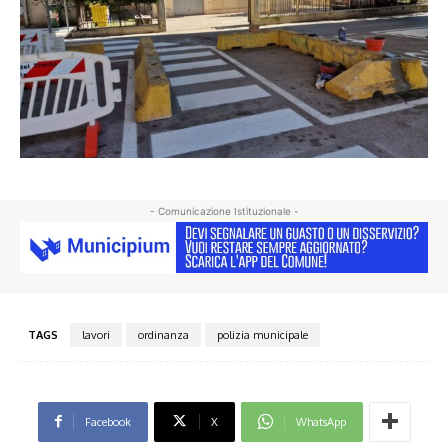
- Comunicazione Istituzionale -
TAGS
lavori
ordinanza
polizia municipale
Facebook
X
WhatsApp