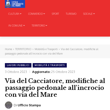
CULTURA
COMMERCIO
SPORT
TURISMO
SOCIALE
IN COMUNE
TERRITORIO
Home
TERRITORIO
Mobilità e Trasporti
Via del Cacciatore, modifiche al
passaggio pedonale all’incrocio con via del Mare
LAVORI PUBBLICI
MOBILITÀ E TRASPORTI
3 Ottobre 2023
Aggiornato:
25 Ottobre 2023
Via del Cacciatore, modifiche al
passaggio pedonale all’incrocio
con via del Mare
Di
Ufficio Stampa