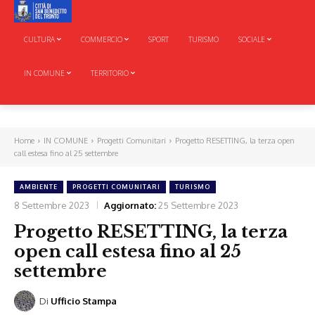
CULTURA
COMMERCIO
SPORT
TURISMO
SOCIALE
IN COMUNE
TERRITORIO
Home
IN COMUNE
Progetti Comunitari
Progetto RESETTING, la terza open
call estesa fino al 25 settembre
AMBIENTE
PROGETTI COMUNITARI
TURISMO
8 Settembre 2023
Aggiornato:
25 Settembre 2023
Progetto RESETTING, la terza
open call estesa fino al 25
settembre
Di
Ufficio Stampa