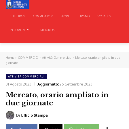
CULTURA
COMMERCIO
SPORT
TURISMO
SOCIALE
IN COMUNE
TERRITORIO
Home
COMMERCIO
Attività Commerciali
Mercato, orario ampliato in due
giornate
ATTIVITÀ COMMERCIALI
31 Agosto 2023
Aggiornato:
25 Settembre 2023
Mercato, orario ampliato in
due giornate
Di
Ufficio Stampa