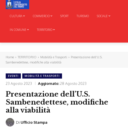
CULTURA
COMMERCIO
SPORT
TURISMO
SOCIALE
IN COMUNE
TERRITORIO
Home
TERRITORIO
Mobilità e Trasporti
Presentazione dell’U.S.
Sambenedettese, modifiche alla viabilità
EVENTI
MOBILITÀ E TRASPORTI
23 Agosto 2023
Aggiornato:
28 Agosto 2023
Presentazione dell’U.S.
Sambenedettese, modifiche
alla viabilità
Di
Ufficio Stampa