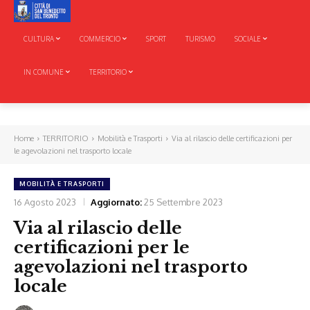
CULTURA
COMMERCIO
SPORT
TURISMO
SOCIALE
IN COMUNE
TERRITORIO
Home
TERRITORIO
Mobilità e Trasporti
Via al rilascio delle certificazioni per
le agevolazioni nel trasporto locale
MOBILITÀ E TRASPORTI
16 Agosto 2023
Aggiornato:
25 Settembre 2023
Via al rilascio delle
certificazioni per le
agevolazioni nel trasporto
locale