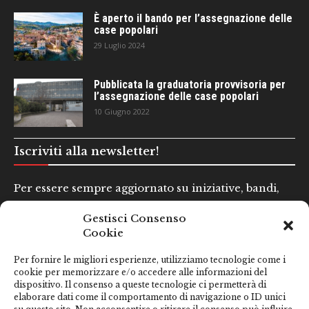
È aperto il bando per l’assegnazione delle
case popolari
29 Luglio 2024
Pubblicata la graduatoria provvisoria per
l’assegnazione delle case popolari
10 Giugno 2022
Iscriviti alla newsletter!
Per essere sempre aggiornato su iniziative, bandi,
concorsi e altre informazioni utili.
Gestisci Consenso
Cookie
Nome e Cognome*
Per fornire le migliori esperienze, utilizziamo tecnologie come i
cookie per memorizzare e/o accedere alle informazioni del
dispositivo. Il consenso a queste tecnologie ci permetterà di
Email*
elaborare dati come il comportamento di navigazione o ID unici