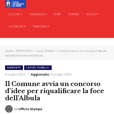
CULTURA
COMMERCIO
SPORT
TURISMO
SOCIALE
IN COMUNE
TERRITORIO
Home
TERRITORIO
Lavori Pubblici
Il Comune avvia un concorso d’idee per
riqualificare la foce dell’Albula
AMBIENTE
LAVORI PUBBLICI
6 Luglio 2023
Aggiornato:
21 Luglio 2023
Il Comune avvia un concorso
d’idee per riqualificare la foce
dell’Albula
Di
Ufficio Stampa