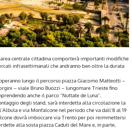
l’area centrale cittadina comporterà importanti modifiche
ercati infrasettimanali che andranno ben oltre la durata
ilupperanno lungo il percorso piazza Giacomo Matteotti –
orgini – viale Bruno Buozzi – lungomare Trieste fino
mprendendo anche il parco “Nuttate de Luna”.
ntaggio degli stand, sarà interdetta alla circolazione la
l’Albula e via Monfalcone nel periodo che va dall’8 al 19
nfalcone dovrà imboccare via Trento per poi reimmettersi
dette alla sosta piazza Caduti del Mare e, in parte,