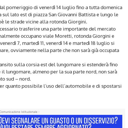
dal pomeriggio di venerdì 14 luglio fino a tutta domenica
ta sul lato est di piazza San Giovanni Battista e lungo le
ioè le strade vicine alla rotonda Giorgini.
ecessario trasferire una parte importante del mercato
malmente occupano viale Moretti, rotonda Giorgini e
venerdì 7, martedì 11, venerdì 14 e martedì 18 luglio si
mare, ovviamente nella parte che non sarà già occupata
ransito sulla corsia est del lungomare si estenderà fino
ue il lungomare, almeno per la sua parte nord, non sarà
nto sud – nord.
per quanto possibile l’uso dell’automobile e di spostarsi
Comunicazione Istituzionale -