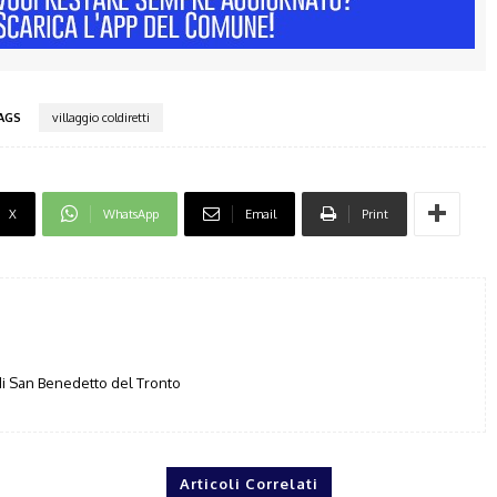
AGS
villaggio coldiretti
X
WhatsApp
Email
Print
i San Benedetto del Tronto
Articoli Correlati