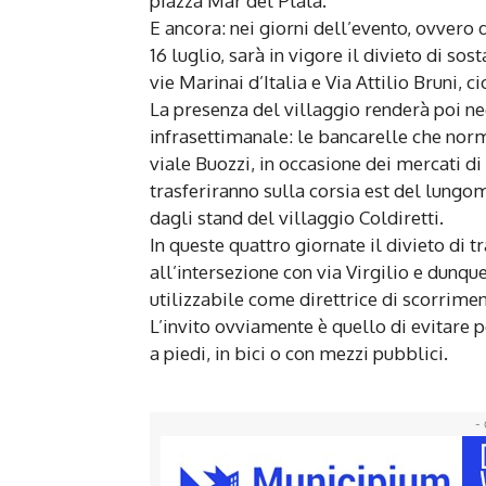
piazza Mar del Plata.
E ancora: nei giorni dell’evento, ovvero 
16 luglio, sarà in vigore il divieto di sos
vie Marinai d’Italia e Via Attilio Bruni, c
La presenza del villaggio renderà poi n
infrasettimanale: le bancarelle che nor
viale Buozzi, in occasione dei mercati di 
trasferiranno sulla corsia est del lungo
dagli stand del villaggio Coldiretti.
In queste quattro giornate il divieto di t
all’intersezione con via Virgilio e dunq
utilizzabile come direttrice di scorrime
L’invito ovviamente è quello di evitare 
a piedi, in bici o con mezzi pubblici.
- 