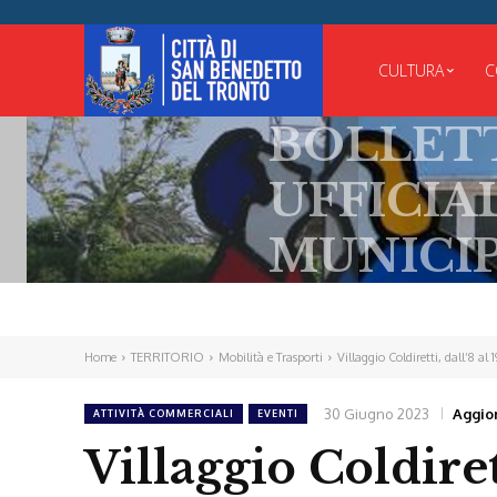
CULTURA
C
BOLLETTINO
UFFICIALE
MUNICIPALE
Home
TERRITORIO
Mobilità e Trasporti
Villaggio Coldiretti, dall’8 al 1
30 Giugno 2023
Aggio
ATTIVITÀ COMMERCIALI
EVENTI
Villaggio Coldirett