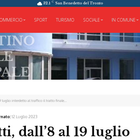
C
32.1
San Benedetto del Tronto
OMMERCIO
SPORT
TURISMO
SOCIALE
IN COMUNE
9 luglio interdetto al traffico il tratto finale...
rnato:
12 Luglio 2023
i, dall’8 al 19 luglio