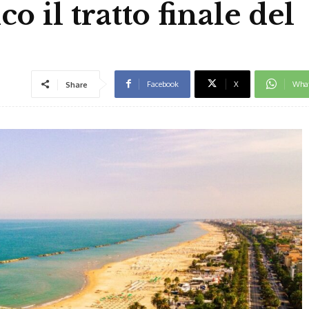
co il tratto finale del
Facebook
X
Wha
Share