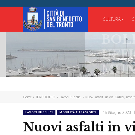
CULTURA
C
BOLLETTI
UFFICIALE
MUNICIPA
Home
TERRITORIO
Lavori Pubblici
Nuovi asfalti in via Galilei, modifi
16 Giugno 2023
LAVORI PUBBLICI
MOBILITÀ E TRASPORTI
Nuovi asfalti in v