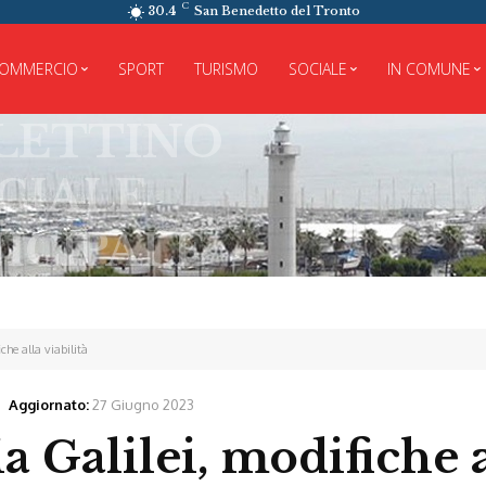
C
30.4
San Benedetto del Tronto
OMMERCIO
SPORT
TURISMO
SOCIALE
IN COMUNE
NO
LE
che alla viabilità
Aggiornato:
27 Giugno 2023
ia Galilei, modifiche 