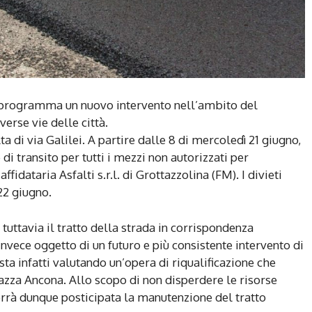
n programma un nuovo intervento nell’ambito del
erse vie delle città.
a di via Galilei. A partire dalle 8 di mercoledì 21 giugno,
e di transito per tutti i mezzi non autorizzati per
ffidataria Asfalti s.r.l. di Grottazzolina (FM). I divieti
 22 giugno.
 tuttavia il tratto della strada in corrispondenza
 invece oggetto di un futuro e più consistente intervento di
ta infatti valutando un’opera di riqualificazione che
piazza Ancona. Allo scopo di non disperdere le risorse
errà dunque posticipata la manutenzione del tratto