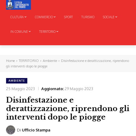
CULTURA
COMMERCIO
SPORT
TURISMO
SOCIALE
IN COMUNE
TERRITORIO
Home
TERRITORIO
Ambiente
Disinfestazione e derattizzazione, riprendono
gli interventi dopo le piogge
AMBIENTE
25 Maggio 2023
Aggiornato:
29 Maggio 2023
Disinfestazione e
derattizzazione, riprendono gli
interventi dopo le piogge
Di
Ufficio Stampa