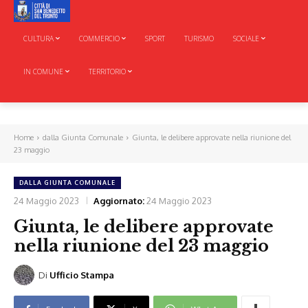
CULTURA
COMMERCIO
SPORT
TURISMO
SOCIALE
IN COMUNE
TERRITORIO
Home
dalla Giunta Comunale
Giunta, le delibere approvate nella riunione del
23 maggio
DALLA GIUNTA COMUNALE
24 Maggio 2023
Aggiornato:
24 Maggio 2023
Giunta, le delibere approvate
nella riunione del 23 maggio
Di
Ufficio Stampa